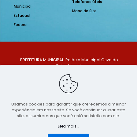
Telefones úteis
Municipal
Mapa do Site
Estadual
Federal
PREFEITURA MUNICIPAL: Palácio Municipal Osvaldo
Celso Maciel
ENDEREÇO: Praça Historiador Adalberto Paiva, nº 1,
Centro, São Bento do Una - PE. CEP: 553370-128
TELEFONE: (81) 99548-1569
E-MAIL: ouvidoria@saobentodouna.pe.gov.br
Siga-nos nas redes sociais:
Usamos cookies para garantir que oferecemos a melhor
experiência em nosso site. Se você continuar a usar este
Copyright 2021-2026 - Assessoria de Comunicação da
site, assumiremos que você está satisfeito com ele.
Prefeitura de São Bento do Una - PE
Leia mais...
Página desenvolvida pela agência de
publicidade
LumusWeb - Agência Digital