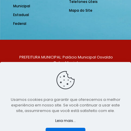
Telefones úteis
Municipal
Mapa do Site
Estadual
Federal
PREFEITURA MUNICIPAL: Palácio Municipal Osvaldo
Celso Maciel
ENDEREÇO: Praça Historiador Adalberto Paiva, nº 1,
Centro, São Bento do Una - PE. CEP: 553370-128
TELEFONE: (81) 99548-1569
E-MAIL: ouvidoria@saobentodouna.pe.gov.br
Siga-nos nas redes sociais:
Usamos cookies para garantir que oferecemos a melhor
experiência em nosso site. Se você continuar a usar este
Copyright 2021-2026 - Assessoria de Comunicação da
site, assumiremos que você está satisfeito com ele.
Prefeitura de São Bento do Una - PE
Leia mais...
Página desenvolvida pela agência de
publicidade
LumusWeb - Agência Digital