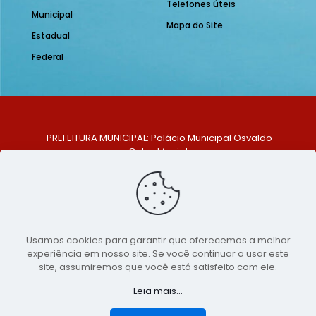
Telefones úteis
Municipal
Mapa do Site
Estadual
Federal
PREFEITURA MUNICIPAL: Palácio Municipal Osvaldo
Celso Maciel
ENDEREÇO: Praça Historiador Adalberto Paiva, nº 1,
Centro, São Bento do Una - PE. CEP: 553370-128
TELEFONE: (81) 99548-1569
E-MAIL: ouvidoria@saobentodouna.pe.gov.br
Siga-nos nas redes sociais:
Usamos cookies para garantir que oferecemos a melhor
experiência em nosso site. Se você continuar a usar este
Copyright 2021-2026 - Assessoria de Comunicação da
site, assumiremos que você está satisfeito com ele.
Prefeitura de São Bento do Una - PE
Leia mais...
Página desenvolvida pela agência de
publicidade
LumusWeb - Agência Digital