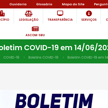
Ouvidoria
Glossário
Mapa do Site
Pergunt
CÍPIO
LEGISLAÇÃO
TRANSPARÊNCIA
SERVIÇOS
C
ASCOM-SBU
oletim COVID-19 em 14/06/20
COVID-19
Boletins COVID-19
Boletim COVID-19 em 1