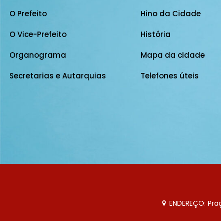
O Prefeito
Hino da Cidade
O Vice-Prefeito
História
Organograma
Mapa da cidade
Secretarias e Autarquias
Telefones úteis
ENDEREÇO: Praça