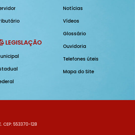
ervidor
Notícias
ributário
Vídeos
Glossário
LEGISLAÇÃO
Ouvidoria
unicipal
Telefones úteis
stadual
Mapa do Site
ederal
E. CEP: 553370-128