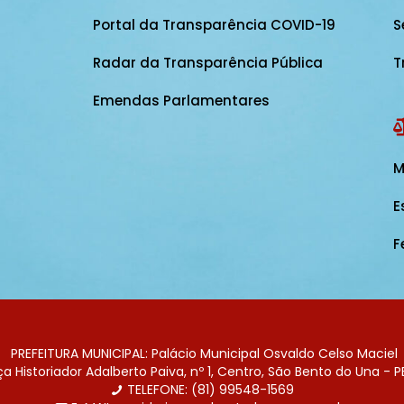
Portal da Transparência COVID-19
S
Radar da Transparência Pública
T
Emendas Parlamentares
M
E
F
PREFEITURA MUNICIPAL: Palácio Municipal Osvaldo Celso Maciel
 Historiador Adalberto Paiva, nº 1, Centro, São Bento do Una - P
TELEFONE: (81) 99548-1569