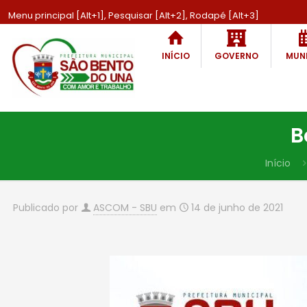
Menu principal [Alt+1], Pesquisar [Alt+2], Rodapé [Alt+3]
INÍCIO
GOVERNO
MUNI
B
Início
Publicado por
ASCOM - SBU
em
14 de junho de 2021