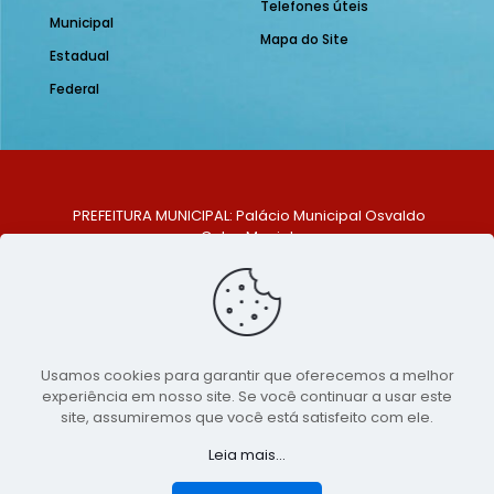
Telefones úteis
Municipal
Mapa do Site
Estadual
Federal
PREFEITURA MUNICIPAL: Palácio Municipal Osvaldo
Celso Maciel
ENDEREÇO: Praça Historiador Adalberto Paiva, nº 1,
Centro, São Bento do Una - PE. CEP: 553370-128
TELEFONE: (81) 99548-1569
E-MAIL: ouvidoria@saobentodouna.pe.gov.br
Siga-nos nas redes sociais:
Usamos cookies para garantir que oferecemos a melhor
experiência em nosso site. Se você continuar a usar este
Copyright 2021-2026 - Assessoria de Comunicação da
site, assumiremos que você está satisfeito com ele.
Prefeitura de São Bento do Una - PE
Leia mais...
Página desenvolvida pela agência de
publicidade
LumusWeb - Agência Digital