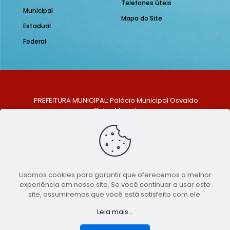
Telefones úteis
Municipal
Mapa do Site
Estadual
Federal
PREFEITURA MUNICIPAL: Palácio Municipal Osvaldo
Celso Maciel
ENDEREÇO: Praça Historiador Adalberto Paiva, nº 1,
Centro, São Bento do Una - PE. CEP: 553370-128
TELEFONE: (81) 99548-1569
E-MAIL: ouvidoria@saobentodouna.pe.gov.br
Siga-nos nas redes sociais:
Usamos cookies para garantir que oferecemos a melhor
experiência em nosso site. Se você continuar a usar este
Copyright 2021-2026 - Assessoria de Comunicação da
site, assumiremos que você está satisfeito com ele.
Prefeitura de São Bento do Una - PE
Leia mais...
Página desenvolvida pela agência de
publicidade
LumusWeb - Agência Digital