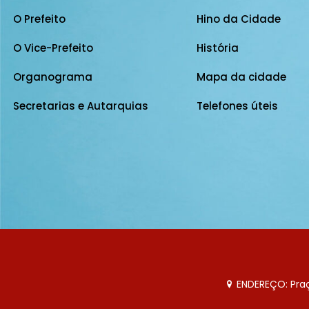
O Prefeito
Hino da Cidade
O Vice-Prefeito
História
Organograma
Mapa da cidade
Secretarias e Autarquias
Telefones úteis
ENDEREÇO: Praça