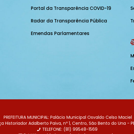
Portal da Transparência COVID-19
S
Radar da Transparência Pública
T
Emendas Parlamentares
M
E
F
PREFEITURA MUNICIPAL: Palácio Municipal Osvaldo Celso Maciel
 Historiador Adalberto Paiva, nº 1, Centro, São Bento do Una - P
TELEFONE: (81) 99548-1569