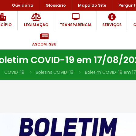
Ouvidoria
Glossário
Mapa do Site
Pergunt
CÍPIO
LEGISLAÇÃO
TRANSPARÊNCIA
SERVIÇOS
C
ASCOM-SBU
oletim COVID-19 em 17/08/20
COVID-19
Boletins COVID-19
Boletim COVID-19 em 17