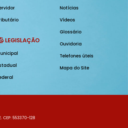
ervidor
Notícias
ributário
Vídeos
Glossário
LEGISLAÇÃO
Ouvidoria
unicipal
Telefones úteis
stadual
Mapa do Site
ederal
E. CEP: 553370-128