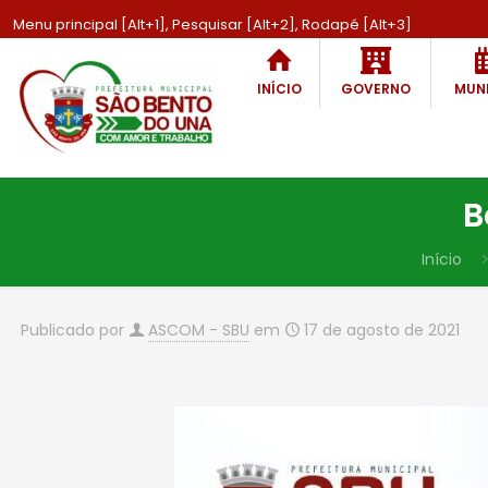
Menu principal [Alt+1], Pesquisar [Alt+2], Rodapé [Alt+3]
INÍCIO
GOVERNO
MUNI
B
Início
Publicado por
ASCOM - SBU
em
17 de agosto de 2021