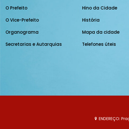
O Prefeito
Hino da Cidade
O Vice-Prefeito
História
Organograma
Mapa da cidade
Secretarias e Autarquias
Telefones úteis
ENDEREÇO: Praça