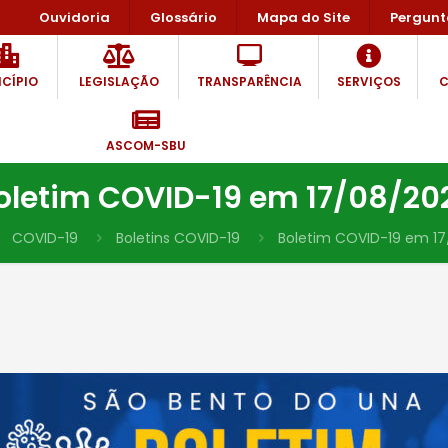
Ouvidoria
Glossário
Mapa do Site
Pergunt
CÍPIO
LEGISLAÇÃO
TRANSPARÊNCIA
SERVIÇOS
C
ASCOM-SBU
oletim COVID-19 em 17/08/20
COVID-19
Boletins COVID-19
Boletim COVID-19 em 1