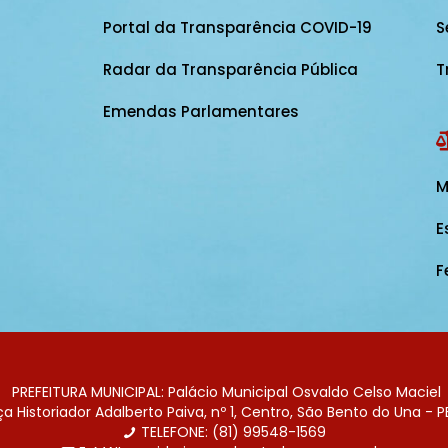
Portal da Transparência COVID-19
S
Radar da Transparência Pública
T
Emendas Parlamentares
M
E
F
PREFEITURA MUNICIPAL: Palácio Municipal Osvaldo Celso Maciel
 Historiador Adalberto Paiva, nº 1, Centro, São Bento do Una - P
TELEFONE: (81) 99548-1569