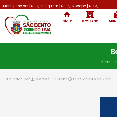
Menu principal [Alt+1], Pesquisar [Alt+2], Rodapé [Alt+3]
INÍCIO
GOVERNO
MUNI
B
Início
Publicado por
ASCOM - SBU
em
17 de agosto de 2022