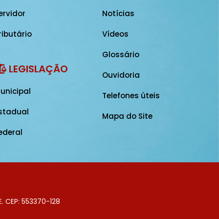
ervidor
Notícias
ributário
Vídeos
Glossário
LEGISLAÇÃO
Ouvidoria
unicipal
Telefones úteis
stadual
Mapa do Site
ederal
E. CEP: 553370-128