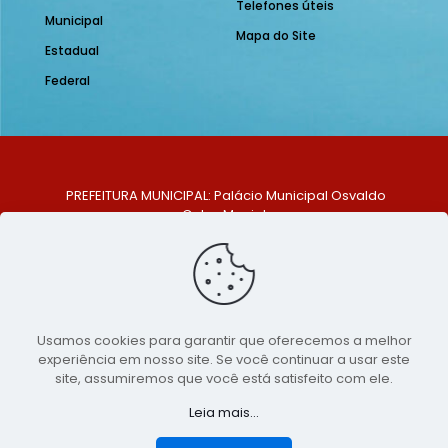
Telefones úteis
Municipal
Mapa do Site
Estadual
Federal
PREFEITURA MUNICIPAL: Palácio Municipal Osvaldo
Celso Maciel
ENDEREÇO: Praça Historiador Adalberto Paiva, nº 1,
Centro, São Bento do Una - PE. CEP: 553370-128
TELEFONE: (81) 99548-1569
E-MAIL: ouvidoria@saobentodouna.pe.gov.br
Siga-nos nas redes sociais:
Usamos cookies para garantir que oferecemos a melhor
experiência em nosso site. Se você continuar a usar este
Copyright 2021-2026 - Assessoria de Comunicação da
site, assumiremos que você está satisfeito com ele.
Prefeitura de São Bento do Una - PE
Leia mais...
Página desenvolvida pela agência de
publicidade
LumusWeb - Agência Digital