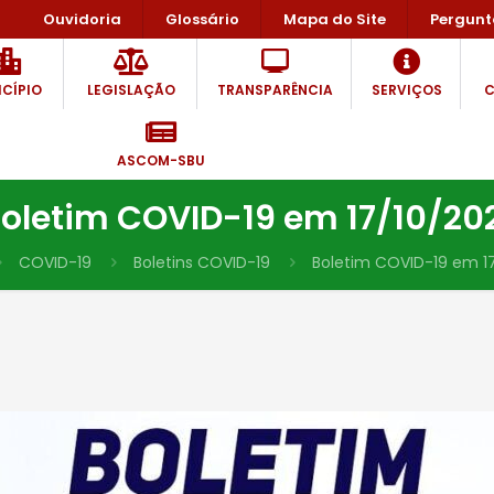
Ouvidoria
Glossário
Mapa do Site
Pergunt
CÍPIO
LEGISLAÇÃO
TRANSPARÊNCIA
SERVIÇOS
C
ASCOM-SBU
oletim COVID-19 em 17/10/20
COVID-19
Boletins COVID-19
Boletim COVID-19 em 17