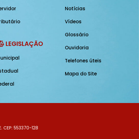
ervidor
Notícias
ributário
Vídeos
Glossário
LEGISLAÇÃO
Ouvidoria
unicipal
Telefones úteis
stadual
Mapa do Site
ederal
E. CEP: 553370-128