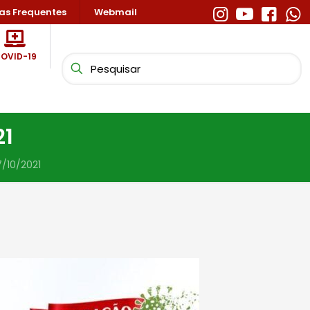
as Frequentes
Webmail
OVID-19
21
/10/2021