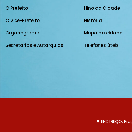
O Prefeito
Hino da Cidade
O Vice-Prefeito
História
Organograma
Mapa da cidade
Secretarias e Autarquias
Telefones úteis
ENDEREÇO: Praça