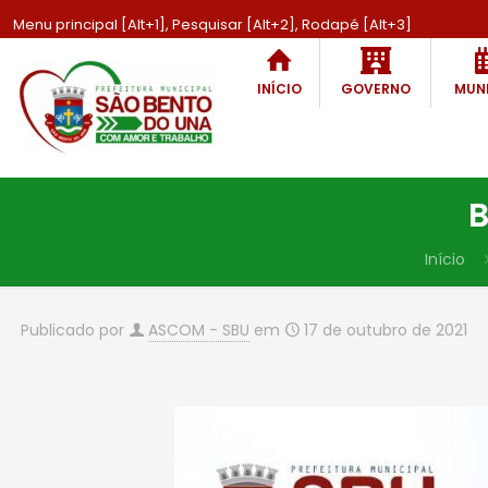
Menu principal [Alt+1], Pesquisar [Alt+2], Rodapé [Alt+3]
INÍCIO
GOVERNO
MUNI
B
Início
Publicado por
ASCOM - SBU
em
17 de outubro de 2021