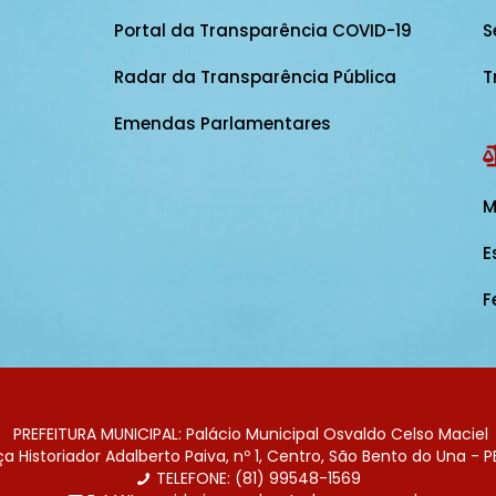
Portal da Transparência COVID-19
S
Radar da Transparência Pública
T
Emendas Parlamentares
M
E
F
PREFEITURA MUNICIPAL: Palácio Municipal Osvaldo Celso Maciel
 Historiador Adalberto Paiva, nº 1, Centro, São Bento do Una - P
TELEFONE: (81) 99548-1569