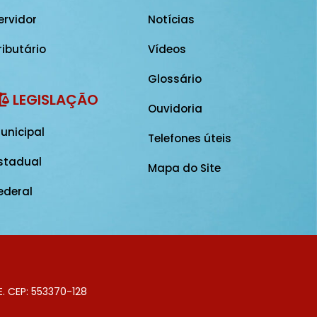
ervidor
Notícias
ributário
Vídeos
Glossário
LEGISLAÇÃO
Ouvidoria
unicipal
Telefones úteis
stadual
Mapa do Site
ederal
E. CEP: 553370-128