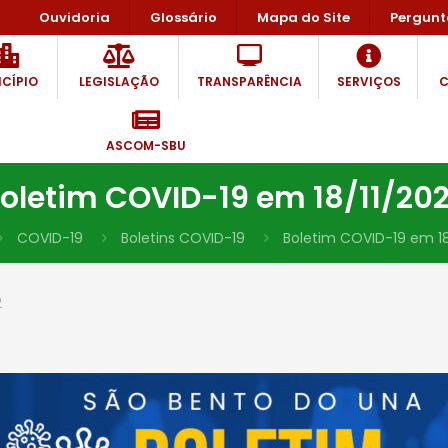
Ouvidoria
Glossário
Mapa do Site
Pergunt
CÍPIO
LEGISLAÇÃO
TRANSPARÊNCIA
SERVIÇOS
C
ASCOM-SBU
oletim COVID-19 em 18/11/20
COVID-19
Boletins COVID-19
Boletim COVID-19 em 18
2