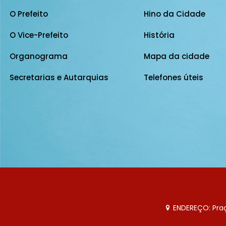
O Prefeito
Hino da Cidade
O Vice-Prefeito
História
Organograma
Mapa da cidade
Secretarias e Autarquias
Telefones úteis
ENDEREÇO: Praça