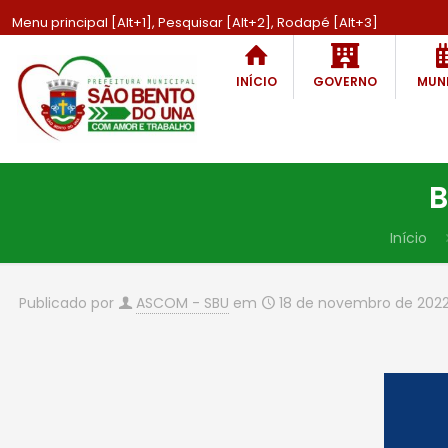
Menu principal [Alt+1], Pesquisar [Alt+2], Rodapé [Alt+3]
INÍCIO
GOVERNO
MUNI
B
Início
Publicado por
ASCOM - SBU
em
18 de novembro de 202