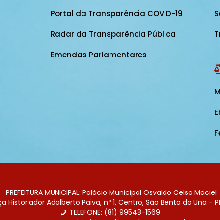
Portal da Transparência COVID-19
S
Radar da Transparência Pública
T
Emendas Parlamentares
M
E
F
PREFEITURA MUNICIPAL: Palácio Municipal Osvaldo Celso Maciel
 Historiador Adalberto Paiva, nº 1, Centro, São Bento do Una - P
TELEFONE: (81) 99548-1569