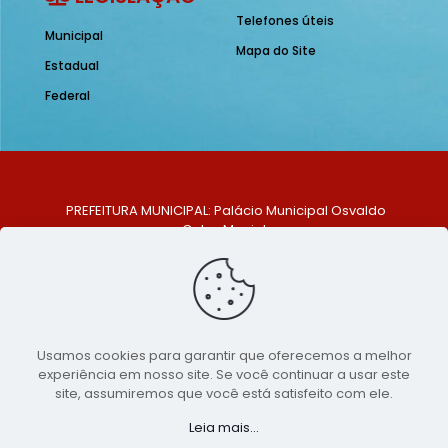
Telefones úteis
Municipal
Mapa do Site
Estadual
Federal
PREFEITURA MUNICIPAL: Palácio Municipal Osvaldo
Celso Maciel
ENDEREÇO: Praça Historiador Adalberto Paiva, nº 1,
Centro, São Bento do Una - PE. CEP: 553370-128
TELEFONE: (81) 99548-1569
E-MAIL: ouvidoria@saobentodouna.pe.gov.br
Siga-nos nas redes sociais:
Usamos cookies para garantir que oferecemos a melhor
experiência em nosso site. Se você continuar a usar este
Copyright 2021-2026 - Assessoria de Comunicação da
site, assumiremos que você está satisfeito com ele.
Prefeitura de São Bento do Una - PE
Leia mais...
Página desenvolvida pela agência de