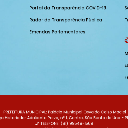
Portal da Transparência COVID-19
S
Radar da Transparência Pública
T
Emendas Parlamentares
M
E
F
PREFEITURA MUNICIPAL: Palácio Municipal Osvaldo Celso Maciel
 Historiador Adalberto Paiva, nº 1, Centro, São Bento do Una - P
TELEFONE: (81) 99548-1569