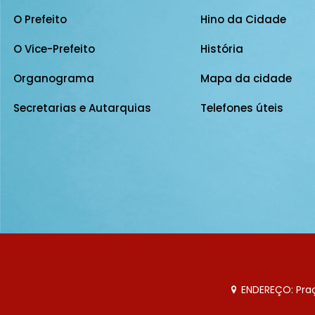
O Prefeito
Hino da Cidade
O Vice-Prefeito
História
Organograma
Mapa da cidade
Secretarias e Autarquias
Telefones úteis
ENDEREÇO: Praça