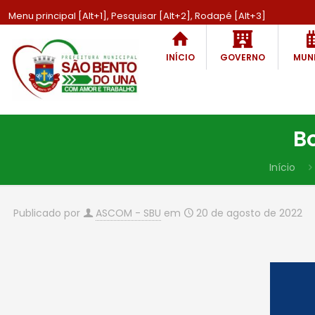
Menu principal [Alt+1], Pesquisar [Alt+2], Rodapé [Alt+3]
INÍCIO
GOVERNO
MUNI
B
Início
Publicado por
ASCOM - SBU
em
20 de agosto de 2022