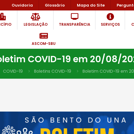
Ouvidoria
Glossário
Mapa do Site
Pergunt
CÍPIO
LEGISLAÇÃO
TRANSPARÊNCIA
SERVIÇOS
C
ASCOM-SBU
oletim COVID-19 em 20/08/20
COVID-19
Boletins COVID-19
Boletim COVID-19 em 2