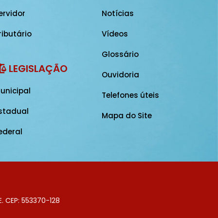
ervidor
Notícias
ributário
Vídeos
Glossário
LEGISLAÇÃO
Ouvidoria
unicipal
Telefones úteis
stadual
Mapa do Site
ederal
E. CEP: 553370-128