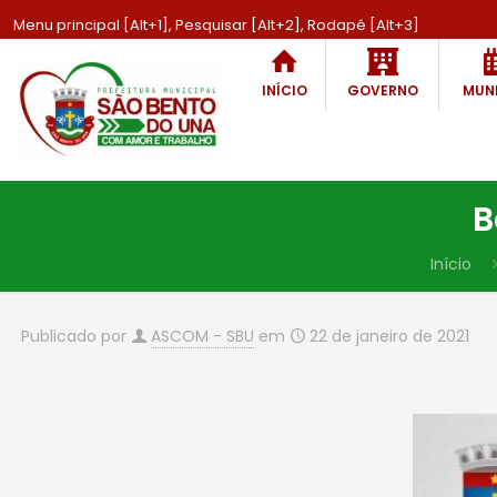
Menu principal [Alt+1], Pesquisar [Alt+2], Rodapé [Alt+3]
INÍCIO
GOVERNO
MUNI
B
Início
Publicado por
ASCOM - SBU
em
22 de janeiro de 2021