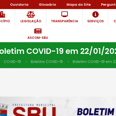
Ouvidoria
Glossário
Mapa do Site
Pergunt
CÍPIO
LEGISLAÇÃO
TRANSPARÊNCIA
SERVIÇOS
C
ASCOM-SBU
oletim COVID-19 em 22/01/20
COVID-19
Boletins COVID-19
Boletim COVID-19 em 22