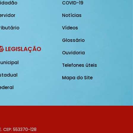
idadão
COVID-19
ervidor
Notícias
ributário
Vídeos
Glossário
LEGISLAÇÃO
Ouvidoria
unicipal
Telefones úteis
stadual
Mapa do Site
ederal
E. CEP: 553370-128