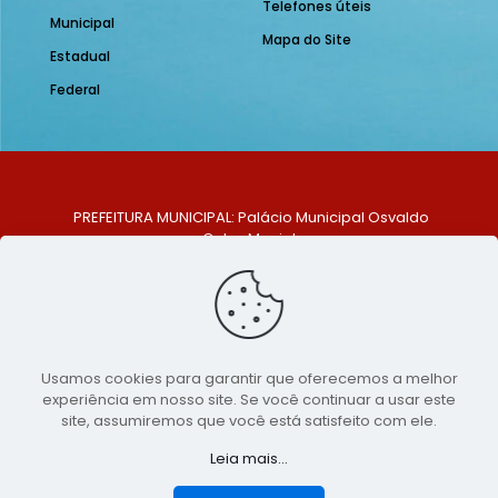
Telefones úteis
Municipal
Mapa do Site
Estadual
Federal
PREFEITURA MUNICIPAL: Palácio Municipal Osvaldo
Celso Maciel
ENDEREÇO: Praça Historiador Adalberto Paiva, nº 1,
Centro, São Bento do Una - PE. CEP: 553370-128
TELEFONE: (81) 99548-1569
E-MAIL: ouvidoria@saobentodouna.pe.gov.br
Siga-nos nas redes sociais:
Usamos cookies para garantir que oferecemos a melhor
experiência em nosso site. Se você continuar a usar este
Copyright 2021-2026 - Assessoria de Comunicação da
site, assumiremos que você está satisfeito com ele.
Prefeitura de São Bento do Una - PE
Leia mais...
Página desenvolvida pela agência de
publicidade
LumusWeb - Agência Digital