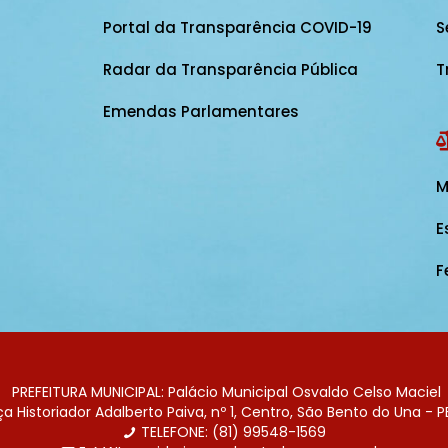
Portal da Transparência COVID-19
S
Radar da Transparência Pública
T
Emendas Parlamentares
M
E
F
PREFEITURA MUNICIPAL: Palácio Municipal Osvaldo Celso Maciel
 Historiador Adalberto Paiva, nº 1, Centro, São Bento do Una - P
TELEFONE: (81) 99548-1569