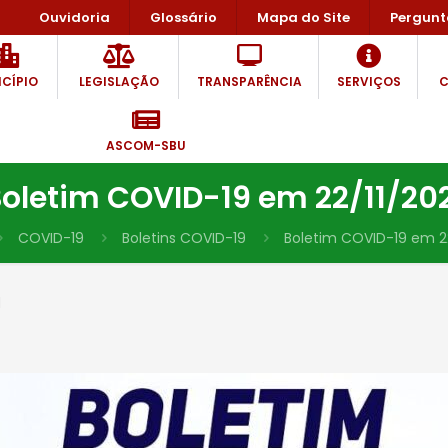
Ouvidoria
Glossário
Mapa do Site
Pergunt
CÍPIO
LEGISLAÇÃO
TRANSPARÊNCIA
SERVIÇOS
C
ASCOM-SBU
oletim COVID-19 em 22/11/20
COVID-19
Boletins COVID-19
Boletim COVID-19 em 22
1