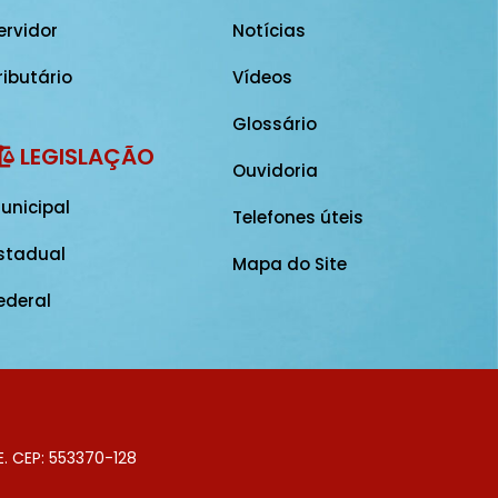
ervidor
Notícias
ributário
Vídeos
Glossário
LEGISLAÇÃO
Ouvidoria
unicipal
Telefones úteis
stadual
Mapa do Site
ederal
E. CEP: 553370-128