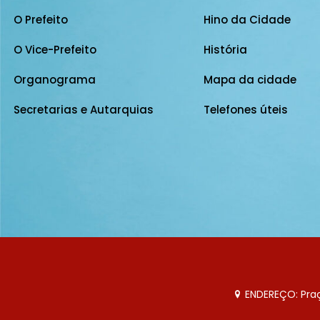
O Prefeito
Hino da Cidade
O Vice-Prefeito
História
Organograma
Mapa da cidade
Secretarias e Autarquias
Telefones úteis
ENDEREÇO: Praça