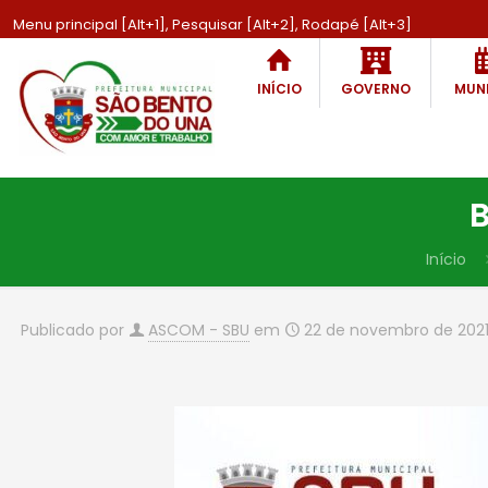
Menu principal [Alt+1], Pesquisar [Alt+2], Rodapé [Alt+3]
INÍCIO
GOVERNO
MUNI
B
Início
Publicado por
ASCOM - SBU
em
22 de novembro de 202