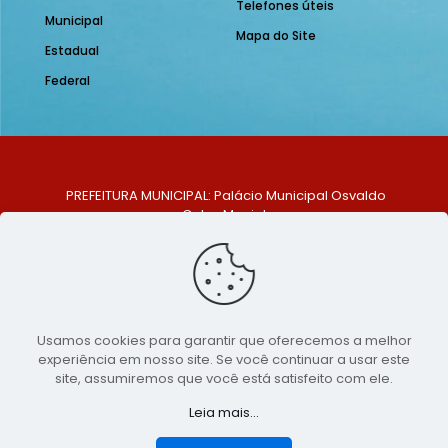
Telefones úteis
Municipal
Mapa do Site
Estadual
Federal
PREFEITURA MUNICIPAL: Palácio Municipal Osvaldo
Celso Maciel
ENDEREÇO: Praça Historiador Adalberto Paiva, nº 1,
Centro, São Bento do Una - PE. CEP: 553370-128
TELEFONE: (81) 99548-1569
E-MAIL: ouvidoria@saobentodouna.pe.gov.br
Siga-nos nas redes sociais:
Usamos cookies para garantir que oferecemos a melhor
experiência em nosso site. Se você continuar a usar este
Copyright 2021-2026 - Assessoria de Comunicação da
site, assumiremos que você está satisfeito com ele.
Prefeitura de São Bento do Una - PE
Leia mais...
Página desenvolvida pela agência de
publicidade
LumusWeb - Agência Digital