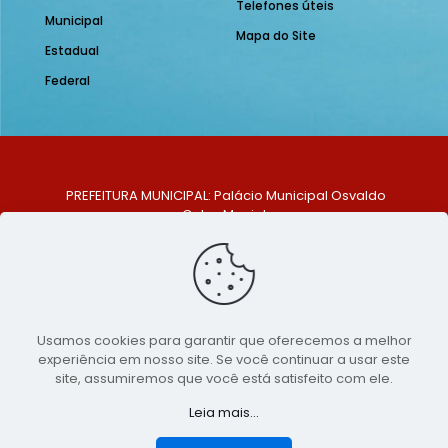
Telefones úteis
Municipal
Mapa do Site
Estadual
Federal
PREFEITURA MUNICIPAL: Palácio Municipal Osvaldo
Celso Maciel
ENDEREÇO: Praça Historiador Adalberto Paiva, nº 1,
Centro, São Bento do Una - PE. CEP: 553370-128
TELEFONE: (81) 99548-1569
E-MAIL: ouvidoria@saobentodouna.pe.gov.br
Siga-nos nas redes sociais:
Usamos cookies para garantir que oferecemos a melhor
experiência em nosso site. Se você continuar a usar este
Copyright 2021-2026 - Assessoria de Comunicação da
site, assumiremos que você está satisfeito com ele.
Prefeitura de São Bento do Una - PE
Leia mais...
Página desenvolvida pela agência de
publicidade
LumusWeb - Agência Digital