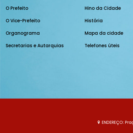
O Prefeito
Hino da Cidade
O Vice-Prefeito
História
Organograma
Mapa da cidade
Secretarias e Autarquias
Telefones úteis
ENDEREÇO: Praça