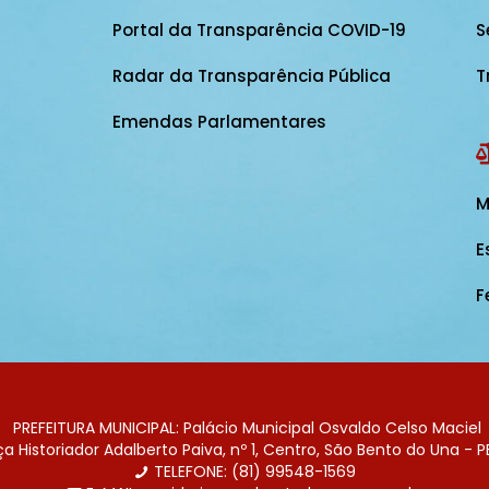
Portal da Transparência COVID-19
S
Radar da Transparência Pública
T
Emendas Parlamentares
M
E
F
PREFEITURA MUNICIPAL: Palácio Municipal Osvaldo Celso Maciel
 Historiador Adalberto Paiva, nº 1, Centro, São Bento do Una - P
TELEFONE: (81) 99548-1569