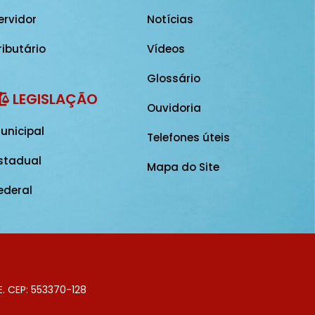
ervidor
Notícias
ributário
Vídeos
Glossário
LEGISLAÇÃO
Ouvidoria
unicipal
Telefones úteis
stadual
Mapa do Site
ederal
E. CEP: 553370-128