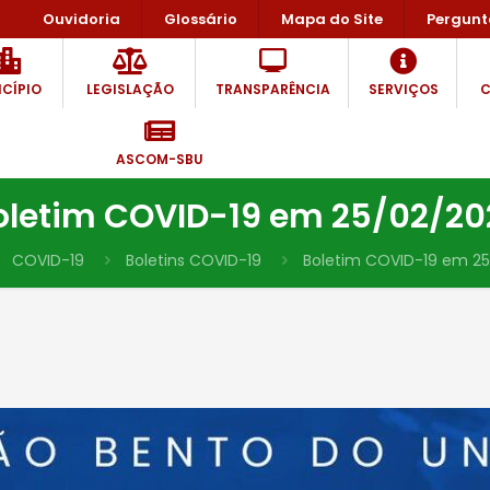
Ouvidoria
Glossário
Mapa do Site
Pergunt
CÍPIO
LEGISLAÇÃO
TRANSPARÊNCIA
SERVIÇOS
C
ASCOM-SBU
oletim COVID-19 em 25/02/20
COVID-19
Boletins COVID-19
Boletim COVID-19 em 2