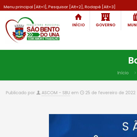
Menu principal [Alt+1], Pesquisar [Alt+2], Rodapé [Alt+3]
INÍCIO
GOVERNO
MUNI
B
Início
Publicado por
ASCOM - SBU
em
25 de fevereiro de 2022