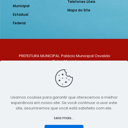
Telefones úteis
Municipal
Mapa do Site
Estadual
Federal
PREFEITURA MUNICIPAL: Palácio Municipal Osvaldo
Celso Maciel
ENDEREÇO: Praça Historiador Adalberto Paiva, nº 1,
Centro, São Bento do Una - PE. CEP: 553370-128
TELEFONE: (81) 99548-1569
E-MAIL: ouvidoria@saobentodouna.pe.gov.br
Siga-nos nas redes sociais:
Usamos cookies para garantir que oferecemos a melhor
experiência em nosso site. Se você continuar a usar este
Copyright 2021-2026 - Assessoria de Comunicação da
site, assumiremos que você está satisfeito com ele.
Prefeitura de São Bento do Una - PE
Leia mais...
Página desenvolvida pela agência de
publicidade
LumusWeb - Agência Digital