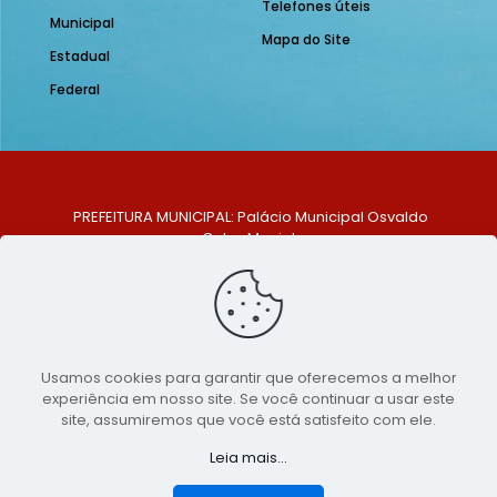
Telefones úteis
Municipal
Mapa do Site
Estadual
Federal
PREFEITURA MUNICIPAL: Palácio Municipal Osvaldo
Celso Maciel
ENDEREÇO: Praça Historiador Adalberto Paiva, nº 1,
Centro, São Bento do Una - PE. CEP: 553370-128
TELEFONE: (81) 99548-1569
E-MAIL: ouvidoria@saobentodouna.pe.gov.br
Siga-nos nas redes sociais:
Usamos cookies para garantir que oferecemos a melhor
experiência em nosso site. Se você continuar a usar este
Copyright 2021-2026 - Assessoria de Comunicação da
site, assumiremos que você está satisfeito com ele.
Prefeitura de São Bento do Una - PE
Leia mais...
Página desenvolvida pela agência de
publicidade
LumusWeb - Agência Digital