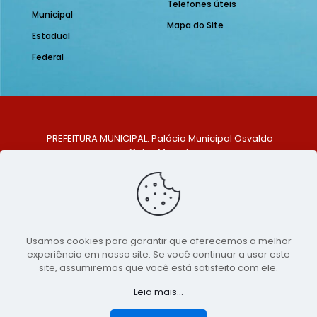
Telefones úteis
Municipal
Mapa do Site
Estadual
Federal
PREFEITURA MUNICIPAL: Palácio Municipal Osvaldo
Celso Maciel
ENDEREÇO: Praça Historiador Adalberto Paiva, nº 1,
Centro, São Bento do Una - PE. CEP: 553370-128
TELEFONE: (81) 99548-1569
E-MAIL: ouvidoria@saobentodouna.pe.gov.br
Siga-nos nas redes sociais:
Usamos cookies para garantir que oferecemos a melhor
experiência em nosso site. Se você continuar a usar este
Copyright 2021-2026 - Assessoria de Comunicação da
site, assumiremos que você está satisfeito com ele.
Prefeitura de São Bento do Una - PE
Leia mais...
Página desenvolvida pela agência de
publicidade
LumusWeb - Agência Digital