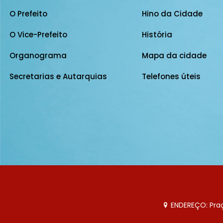
O Prefeito
Hino da Cidade
O Vice-Prefeito
História
Organograma
Mapa da cidade
Secretarias e Autarquias
Telefones úteis
ENDEREÇO: Praça