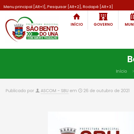
Menu principal [Alt+1], Pesquisar [Alt+2], Rodapé [Alt+3]
INÍCIO
GOVERNO
MUNI
B
Início
Publicado por
ASCOM - SBU
em
26 de outubro de 2021