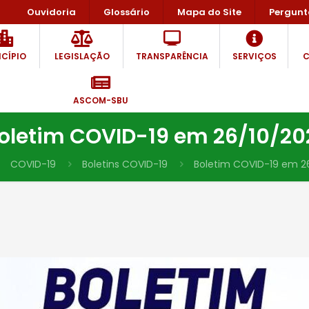
Ouvidoria
Glossário
Mapa do Site
Pergunt
CÍPIO
LEGISLAÇÃO
TRANSPARÊNCIA
SERVIÇOS
C
ASCOM-SBU
oletim COVID-19 em 26/10/20
COVID-19
Boletins COVID-19
Boletim COVID-19 em 26