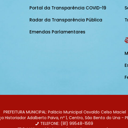
Portal da Transparência COVID-19
S
Radar da Transparência Pública
T
Emendas Parlamentares
M
E
F
PREFEITURA MUNICIPAL: Palácio Municipal Osvaldo Celso Maciel
 Historiador Adalberto Paiva, nº 1, Centro, São Bento do Una - P
TELEFONE: (81) 99548-1569