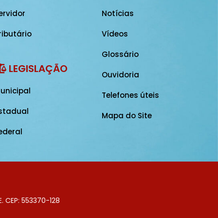
ervidor
Notícias
ributário
Vídeos
Glossário
LEGISLAÇÃO
Ouvidoria
unicipal
Telefones úteis
stadual
Mapa do Site
ederal
E. CEP: 553370-128