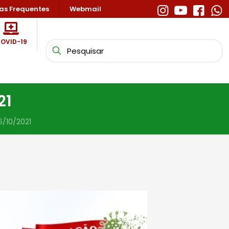
as Frequentes
Webmail
OVID-19
21
/10/2021