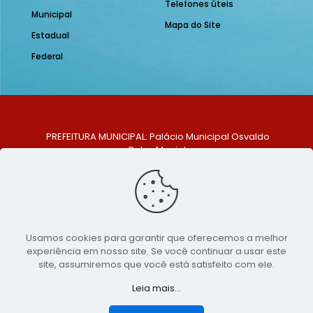
Telefones úteis
Municipal
Mapa do Site
Estadual
Federal
PREFEITURA MUNICIPAL: Palácio Municipal Osvaldo
Celso Maciel
ENDEREÇO: Praça Historiador Adalberto Paiva, nº 1,
Centro, São Bento do Una - PE. CEP: 553370-128
TELEFONE: (81) 99548-1569
E-MAIL: ouvidoria@saobentodouna.pe.gov.br
Siga-nos nas redes sociais:
Usamos cookies para garantir que oferecemos a melhor
experiência em nosso site. Se você continuar a usar este
Copyright 2021-2026 - Assessoria de Comunicação da
site, assumiremos que você está satisfeito com ele.
Prefeitura de São Bento do Una - PE
Leia mais...
Página desenvolvida pela agência de
publicidade
LumusWeb - Agência Digital