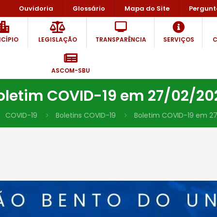
Ouvidoria
Glossário
Mapa do Site
Pergunt
CÍPIO
LEGISLAÇÃO
TRANSPARÊNCIA
SERVIÇOS
C
ASCOM-SBU
oletim COVID-19 em 27/02/20
COVID-19
Boletins COVID-19
Boletim COVID-19 em 2