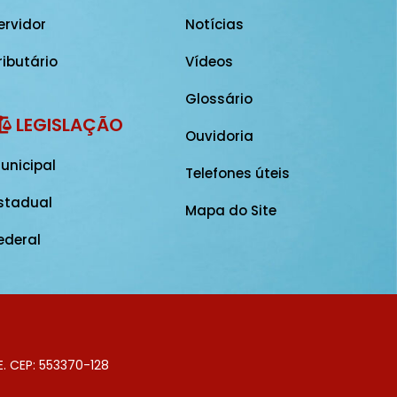
ervidor
Notícias
ributário
Vídeos
Glossário
LEGISLAÇÃO
Ouvidoria
unicipal
Telefones úteis
stadual
Mapa do Site
ederal
E. CEP: 553370-128