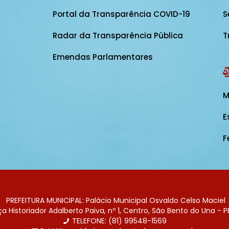
Portal da Transparência COVID-19
S
Radar da Transparência Pública
T
Emendas Parlamentares
M
E
F
PREFEITURA MUNICIPAL: Palácio Municipal Osvaldo Celso Maciel
 Historiador Adalberto Paiva, nº 1, Centro, São Bento do Una - P
TELEFONE: (81) 99548-1569