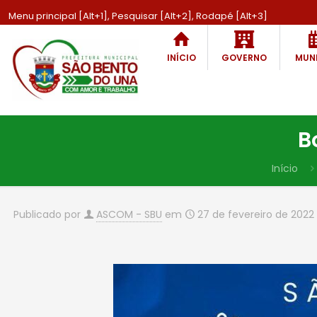
Menu principal [Alt+1], Pesquisar [Alt+2], Rodapé [Alt+3]
INÍCIO
GOVERNO
MUNI
B
Início
Publicado por
ASCOM - SBU
em
27 de fevereiro de 2022