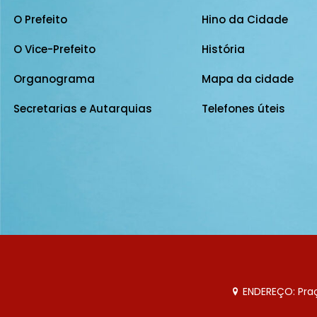
O Prefeito
Hino da Cidade
O Vice-Prefeito
História
Organograma
Mapa da cidade
Secretarias e Autarquias
Telefones úteis
ENDEREÇO: Praça