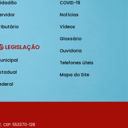
idadão
COVID-19
ervidor
Notícias
ributário
Vídeos
Glossário
LEGISLAÇÃO
Ouvidoria
unicipal
Telefones úteis
stadual
Mapa do Site
ederal
E. CEP: 553370-128