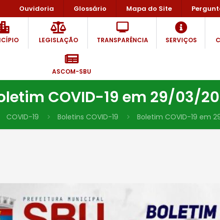
Ouvidoria
Glossário
Mapa do Site
Pergunt
CÍPIO
LEGISLAÇÃO
TRANSPARÊNCIA
SERVIÇOS
C
ASCOM-SBU
oletim COVID-19 em 29/03/20
COVID-19
Boletins COVID-19
Boletim COVID-19 em 2