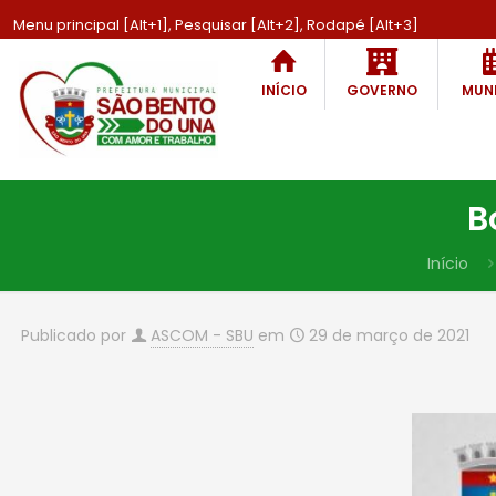
Menu principal [Alt+1], Pesquisar [Alt+2], Rodapé [Alt+3]
INÍCIO
GOVERNO
MUNI
B
Início
Publicado por
ASCOM - SBU
em
29 de março de 2021