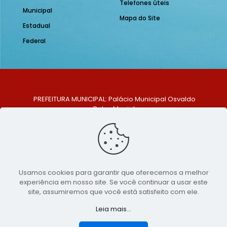
Telefones úteis
Municipal
Mapa do Site
Estadual
Federal
PREFEITURA MUNICIPAL: Palácio Municipal Osvaldo
Celso Maciel
ENDEREÇO: Praça Historiador Adalberto Paiva, nº 1,
Centro, São Bento do Una - PE. CEP: 553370-128
TELEFONE: (81) 99548-1569
E-MAIL: ouvidoria@saobentodouna.pe.gov.br
Siga-nos nas redes sociais:
Usamos cookies para garantir que oferecemos a melhor
experiência em nosso site. Se você continuar a usar este
Copyright 2021-2026 - Assessoria de Comunicação da
site, assumiremos que você está satisfeito com ele.
Prefeitura de São Bento do Una - PE
Leia mais...
Página desenvolvida pela agência de
publicidade
LumusWeb - Agência Digital