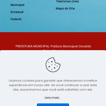
Telefones úteis
Municipal
Mapa do Site
Estadual
Federal
PREFEITURA MUNICIPAL: Palácio Municipal Osvaldo
Celso Maciel
ENDEREÇO: Praça Historiador Adalberto Paiva, nº 1,
Centro, São Bento do Una - PE. CEP: 553370-128
TELEFONE: (81) 99548-1569
E-MAIL: ouvidoria@saobentodouna.pe.gov.br
Siga-nos nas redes sociais:
Usamos cookies para garantir que oferecemos a melhor
experiência em nosso site. Se você continuar a usar este
Copyright 2021-2026 - Assessoria de Comunicação da
site, assumiremos que você está satisfeito com ele.
Prefeitura de São Bento do Una - PE
Leia mais...
Página desenvolvida pela agência de
publicidade
LumusWeb - Agência Digital