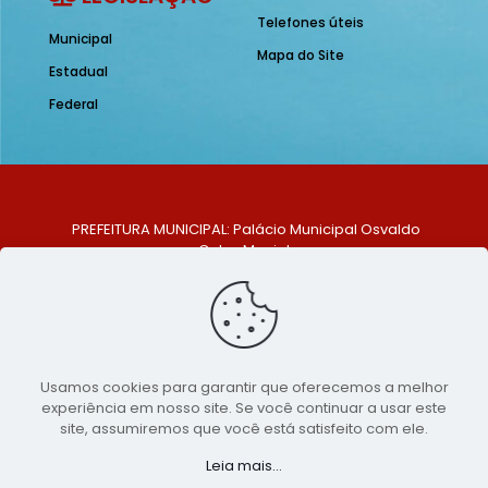
Telefones úteis
Municipal
Mapa do Site
Estadual
Federal
PREFEITURA MUNICIPAL: Palácio Municipal Osvaldo
Celso Maciel
ENDEREÇO: Praça Historiador Adalberto Paiva, nº 1,
Centro, São Bento do Una - PE. CEP: 553370-128
TELEFONE: (81) 99548-1569
E-MAIL: ouvidoria@saobentodouna.pe.gov.br
Siga-nos nas redes sociais:
Usamos cookies para garantir que oferecemos a melhor
experiência em nosso site. Se você continuar a usar este
Copyright 2021-2026 - Assessoria de Comunicação da
site, assumiremos que você está satisfeito com ele.
Prefeitura de São Bento do Una - PE
Leia mais...
Página desenvolvida pela agência de