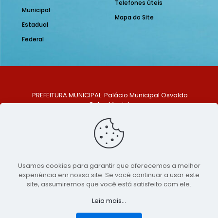
Telefones úteis
Municipal
Mapa do Site
Estadual
Federal
PREFEITURA MUNICIPAL: Palácio Municipal Osvaldo
Celso Maciel
ENDEREÇO: Praça Historiador Adalberto Paiva, nº 1,
Centro, São Bento do Una - PE. CEP: 553370-128
TELEFONE: (81) 99548-1569
E-MAIL: ouvidoria@saobentodouna.pe.gov.br
Siga-nos nas redes sociais:
Usamos cookies para garantir que oferecemos a melhor
experiência em nosso site. Se você continuar a usar este
Copyright 2021-2026 - Assessoria de Comunicação da
site, assumiremos que você está satisfeito com ele.
Prefeitura de São Bento do Una - PE
Leia mais...
Página desenvolvida pela agência de
publicidade
LumusWeb - Agência Digital