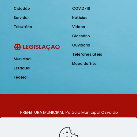
Cidadão
COVID-19
Servidor
Notícias
Tributário
Vídeos
Glossário
LEGISLAÇÃO
Ouvidoria
Telefones úteis
Municipal
Mapa do Site
Estadual
Federal
PREFEITURA MUNICIPAL: Palácio Municipal Osvaldo
Celso Maciel
ENDEREÇO: Praça Historiador Adalberto Paiva, nº 1,
Centro, São Bento do Una - PE. CEP: 553370-128
TELEFONE: (81) 99548-1569