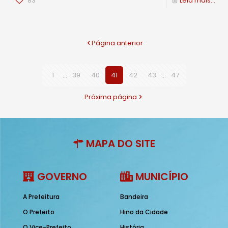
83
Leia mais...
Página anterior
1
...
39
40
41
42
43
...
47
Próxima página
MAPA DO SITE
GOVERNO
MUNICÍPIO
A Prefeitura
Bandeira
O Prefeito
Hino da Cidade
O Vice-Prefeito
História