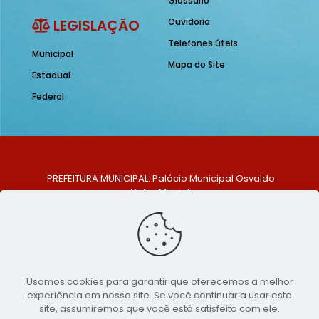
Glossário
LEGISLAÇÃO
Ouvidoria
Telefones úteis
Municipal
Mapa do Site
Estadual
Federal
PREFEITURA MUNICIPAL: Palácio Municipal Osvaldo
Celso Maciel
ENDEREÇO: Praça Historiador Adalberto Paiva, nº 1,
Centro, São Bento do Una - PE. CEP: 553370-128
TELEFONE: (81) 99548-1569
E-MAIL: ouvidoria@saobentodouna.pe.gov.br
Siga-nos nas redes sociais:
Usamos cookies para garantir que oferecemos a melhor
experiência em nosso site. Se você continuar a usar este
Copyright 2021-2026 - Assessoria de Comunicação da
site, assumiremos que você está satisfeito com ele.
Prefeitura de São Bento do Una - PE