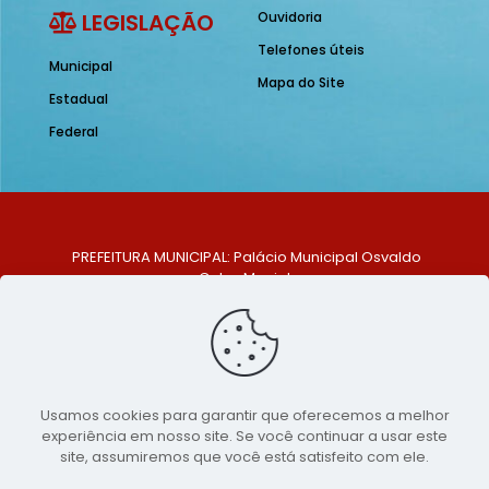
LEGISLAÇÃO
Ouvidoria
Telefones úteis
Municipal
Mapa do Site
Estadual
Federal
PREFEITURA MUNICIPAL: Palácio Municipal Osvaldo
Celso Maciel
ENDEREÇO: Praça Historiador Adalberto Paiva, nº 1,
Centro, São Bento do Una - PE. CEP: 553370-128
TELEFONE: (81) 99548-1569
E-MAIL: ouvidoria@saobentodouna.pe.gov.br
Siga-nos nas redes sociais:
Usamos cookies para garantir que oferecemos a melhor
experiência em nosso site. Se você continuar a usar este
Copyright 2021-2026 - Assessoria de Comunicação da
site, assumiremos que você está satisfeito com ele.
Prefeitura de São Bento do Una - PE