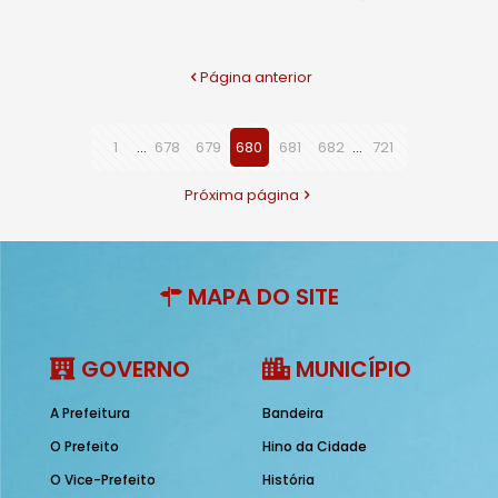
Página anterior
1
...
678
679
680
681
682
...
721
Próxima página
MAPA DO SITE
GOVERNO
MUNICÍPIO
A Prefeitura
Bandeira
O Prefeito
Hino da Cidade
O Vice-Prefeito
História