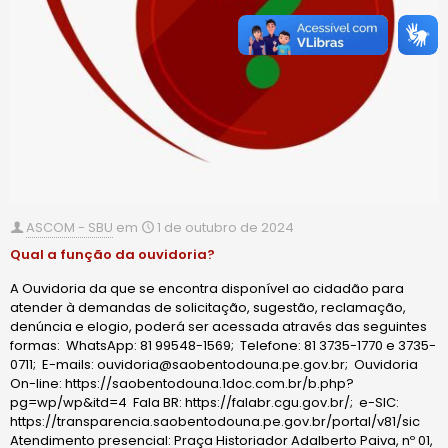
ASCOM - SBU
em
1 de outubro de 2024
Qual a função da ouvidoria?
A Ouvidoria da que se encontra disponível ao cidadão para
atender à demandas de solicitação, sugestão, reclamação,
denúncia e elogio, poderá ser acessada através das seguintes
formas: WhatsApp: 81 99548-1569; Telefone: 81 3735-1770 e 3735-
0711; E-mails: ouvidoria@saobentodouna.pe.gov.br; Ouvidoria
On-line: https://saobentodouna.1doc.com.br/b.php?
pg=wp/wp&itd=4 Fala BR: https://falabr.cgu.gov.br/; e-SIC:
https://transparencia.saobentodouna.pe.gov.br/portal/v81/sic
Atendimento presencial: Praça Historiador Adalberto Paiva, nº 01,