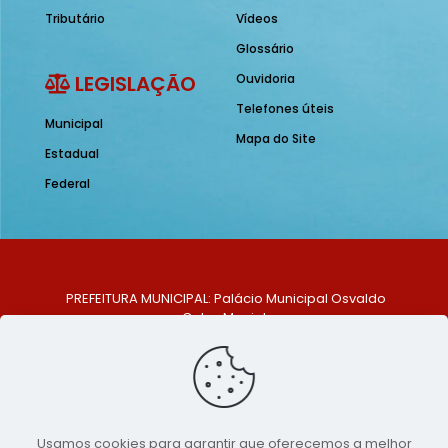
Tributário
Vídeos
Glossário
LEGISLAÇÃO
Ouvidoria
Telefones úteis
Municipal
Mapa do Site
Estadual
Federal
PREFEITURA MUNICIPAL: Palácio Municipal Osvaldo
Celso Maciel
ENDEREÇO: Praça Historiador Adalberto Paiva, nº 1,
Centro, São Bento do Una - PE. CEP: 553370-128
TELEFONE: (81) 99548-1569
E-MAIL: ouvidoria@saobentodouna.pe.gov.br
Siga-nos nas redes sociais:
Usamos cookies para garantir que oferecemos a melhor