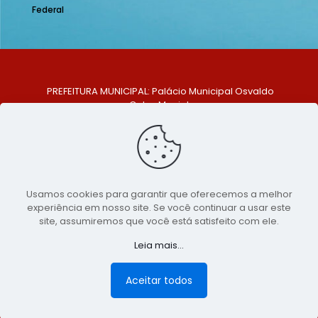
Federal
PREFEITURA MUNICIPAL: Palácio Municipal Osvaldo
Celso Maciel
ENDEREÇO: Praça Historiador Adalberto Paiva, nº 1,
Centro, São Bento do Una - PE. CEP: 553370-128
TELEFONE: (81) 99548-1569
E-MAIL: ouvidoria@saobentodouna.pe.gov.br
Siga-nos nas redes sociais:
Usamos cookies para garantir que oferecemos a melhor
experiência em nosso site. Se você continuar a usar este
Copyright 2021-2026 - Assessoria de Comunicação da
site, assumiremos que você está satisfeito com ele.
Prefeitura de São Bento do Una - PE
Leia mais...
Página desenvolvida pela agência de
publicidade
LumusWeb - Agência Digital
Aceitar todos