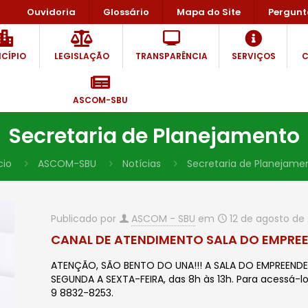
Ouvidoria
Glossário
Mapa do Site
Pergunt
CÍPIO
LEGISLAÇÃO
TRANSPARÊNCIA
SERVIÇOS
C
ASCOM-SBU
Secretaria de Planejamento
cio
ASCOM-SBU
Notícias
Secretaria de Planejame
Publicado por
ASCOM - SBU
em
12 de agosto de
CANAL DE ATENDIMENTO SALA DO EMPRE
ATENÇÃO, SÃO BENTO DO UNA!!! A SALA DO EMPREEND
SEGUNDA A SEXTA-FEIRA, das 8h às 13h. Para acessá-lo
9 8832-8253.