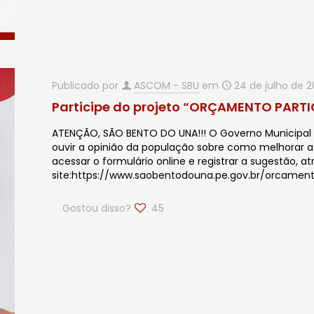
Publicado por
ASCOM - SBU
em
24 de julho de 
Participe do projeto “ORÇAMENTO PARTI
ATENÇÃO, SÃO BENTO DO UNA!!! O Governo Municipal 
ouvir a opinião da população sobre como melhorar a q
acessar o formulário online e registrar a sugestão, a
site:https://www.saobentodouna.pe.gov.br/orcamento
Gostou disso?
45