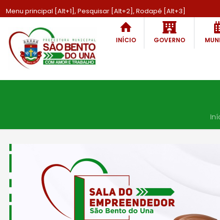
Menu principal [Alt+1], Pesquisar [Alt+2], Rodapé [Alt+3]
INÍCIO
GOVERNO
MUNI
Iní