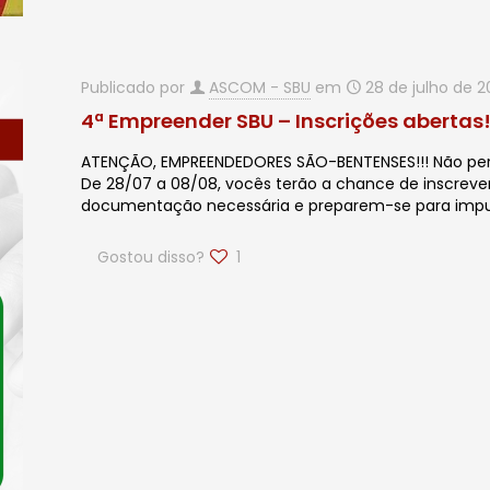
Publicado por
ASCOM - SBU
em
28 de julho de 2
4ª Empreender SBU – Inscrições abertas
ATENÇÃO, EMPREENDEDORES SÃO-BENTENSES!!! Não per
De 28/07 a 08/08, vocês terão a chance de inscreve
documentação necessária e preparem-se para impul
Gostou disso?
1